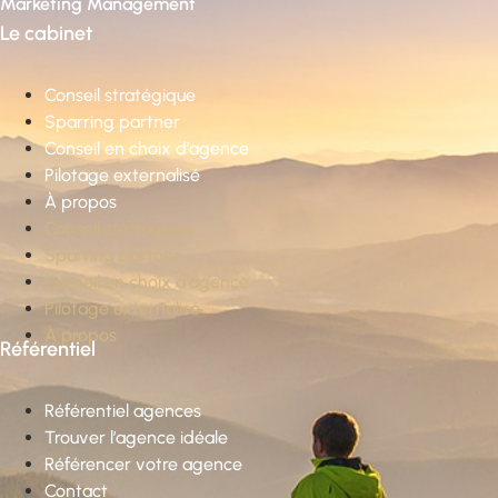
Marketing Management
Le cabinet
Conseil stratégique
Sparring partner
Conseil en choix d’agence
Pilotage externalisé
À propos
Conseil stratégique
Sparring partner
Conseil en choix d’agence
Pilotage externalisé
À propos
Référentiel
Référentiel agences
Trouver l’agence idéale
Référencer votre agence
Contact