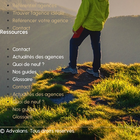
Référentiel agences
Trouver l’agence idéale
Référencer votre agence
Contact
Ressources
Contact
Actualités des agences
Quoi de neuf ?
Nos guides
Glossaire
Contact
Actualités des agences
Quoi de neuf ?
Nos guides
Glossaire
©
Advalians
. Tous droits réservés.