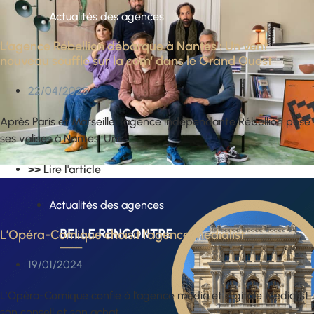
Actualités des agences
L’agence Rébellion débarque à Nantes : Un vent
nouveau souffle sur la com’ dans le Grand Ouest
22/04/2025
Après Paris et Marseille, l’agence indépendante Rébellion pose
ses valises à Nantes. Une..
>> Lire l'article
Actualités des agences
L’Opéra-Comique choisit l’agence Medialist
19/01/2024
L’Opéra-Comique confie à l’agence média et digitale Medialist
son conseil et son achat..