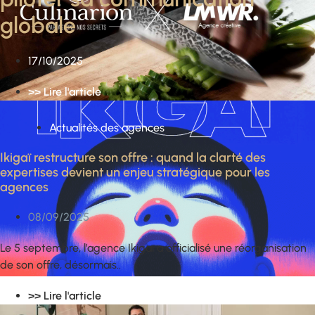
globale
17/10/2025
>> Lire l'article
Actualités des agences
Ikigaï restructure son offre : quand la clarté des
expertises devient un enjeu stratégique pour les
agences
08/09/2025
Le 5 septembre, l’agence Ikigaï a officialisé une réorganisation
de son offre, désormais..
>> Lire l'article