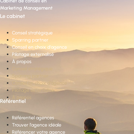
Cabinet de conseil en
Marketing Management
Le cabinet
Conseil stratégique
Sparring partner
Conseil en choix d’agence
Pilotage externalisé
À propos
Conseil stratégique
Sparring partner
Conseil en choix d’agence
Pilotage externalisé
À propos
Référentiel
Référentiel agences
Trouver l’agence idéale
Référencer votre agence