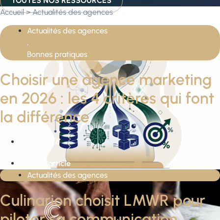
TOUTES NOS RESSOURCES
Accueil
>
Actualités des agences
Actualités des agences
,
Bonnes pratiques
Choisir une agence marketing
en 2026 : les 4 critères qui font
la différence
12/05/2026
>> Lire l'article
Actualités des agences
Culinarion choisit LMWR pour
piloter sa communication