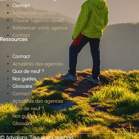
Contact
Référentiel agences
Trouver l’agence idéale
Référencer votre agence
Contact
Ressources
Contact
Actualités des agences
Quoi de neuf ?
Nos guides
Glossaire
Contact
Actualités des agences
Quoi de neuf ?
Nos guides
Glossaire
©
Advalians
. Tous droits réservés.