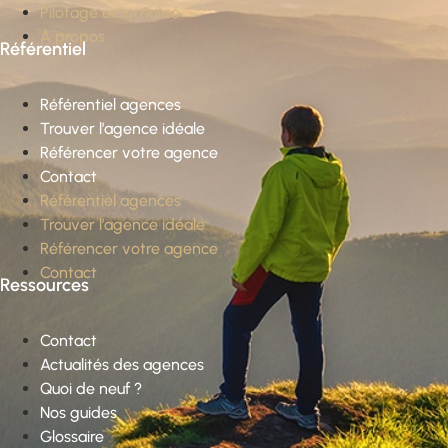
Pilotage externalisé
À propos
Référentiel
Référentiel agences
Trouver l’agence idéale
Référencer votre agence
Contact
Référentiel agences
Trouver l’agence idéale
Référencer votre agence
Contact
Ressources
Contact
Actualités des agences
Quoi de neuf ?
Nos guides
Glossaire