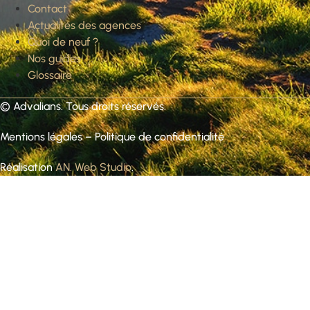
Contact
Actualités des agences
Quoi de neuf ?
Nos guides
Glossaire
©
Advalians
. Tous droits réservés.
Mentions légales
–
Politique de confidentialité
Réalisation
AN. Web Studio
.