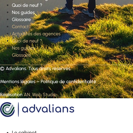
Quoi de neuf ?
Nos guides
Glossaire
Contact
Actualités des agences
Quoi de neuf ?
Nos guides
Glossaire
©
Advalians
. Tous droits réservés.
Mentions légales
–
Politique de confidentialité
Réalisation
AN. Web Studio
.
Le cabinet