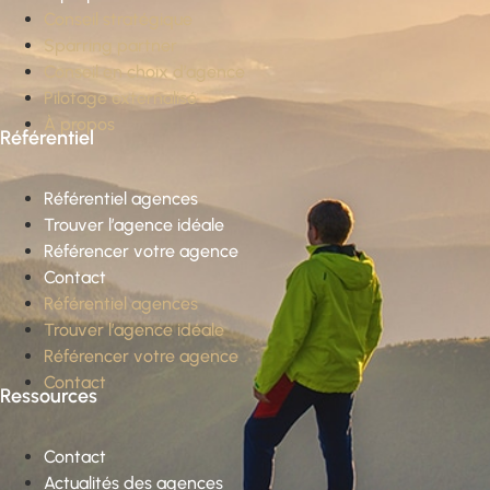
Conseil stratégique
Sparring partner
Conseil en choix d’agence
Pilotage externalisé
À propos
Référentiel
Référentiel agences
Trouver l’agence idéale
Référencer votre agence
Contact
Référentiel agences
Trouver l’agence idéale
Référencer votre agence
Contact
Ressources
Contact
Actualités des agences