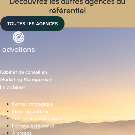
Découvrez les autres agences du
référentiel
TOUTES LES AGENCES
Cabinet de conseil en
Marketing Management
Le cabinet
Conseil stratégique
Sparring partner
Conseil en choix d’agence
Pilotage externalisé
À propos