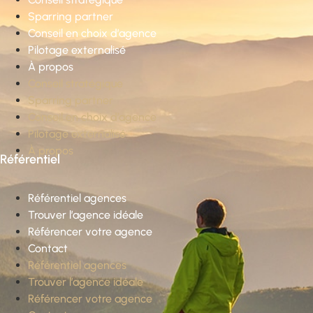
Sparring partner
Conseil en choix d’agence
Pilotage externalisé
À propos
Conseil stratégique
Sparring partner
Conseil en choix d’agence
Pilotage externalisé
À propos
Référentiel
Référentiel agences
Trouver l’agence idéale
Référencer votre agence
Contact
Référentiel agences
Trouver l’agence idéale
Référencer votre agence