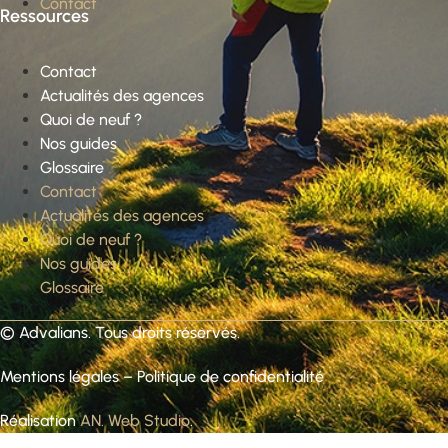
Contact
Ressources
Contact
Actualités des agences
Quoi de neuf ?
Nos guides
Glossaire
Contact
Actualités des agences
Quoi de neuf ?
Nos guides
Glossaire
©
Advalians
. Tous droits réservés.
Mentions légales
–
Politique de confidentialité
Réalisation
AN. Web Studio
.