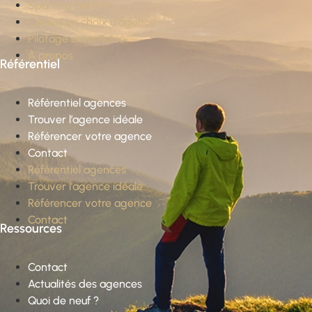
Sparring partner
Conseil en choix d’agence
Pilotage externalisé
À propos
Référentiel
Référentiel agences
Trouver l’agence idéale
Référencer votre agence
Contact
Référentiel agences
Trouver l’agence idéale
Référencer votre agence
Contact
Ressources
Contact
Actualités des agences
Quoi de neuf ?