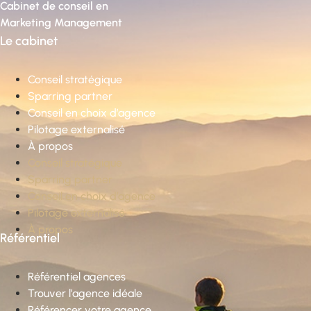
Cabinet de conseil en
Marketing Management
Le cabinet
Conseil stratégique
Sparring partner
Conseil en choix d’agence
Pilotage externalisé
À propos
Conseil stratégique
Sparring partner
Conseil en choix d’agence
Pilotage externalisé
À propos
Référentiel
Référentiel agences
Trouver l’agence idéale
Référencer votre agence