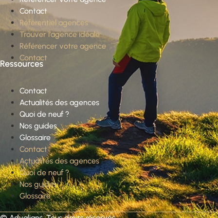
Contact
Référentiel agences
Trouver l’agence idéale
Référencer votre agence
Contact
Ressources
Contact
Actualités des agences
Quoi de neuf ?
Nos guides
Glossaire
Contact
Actualités des agences
Quoi de neuf ?
Nos guides
Glossaire
©
Advalians
. Tous droits réservés.