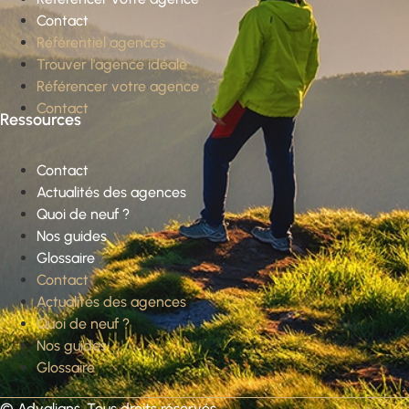
Contact
Référentiel agences
Trouver l’agence idéale
Référencer votre agence
Contact
Ressources
Contact
Actualités des agences
Quoi de neuf ?
Nos guides
Glossaire
Contact
Actualités des agences
Quoi de neuf ?
Nos guides
Glossaire
©
Advalians
. Tous droits réservés.