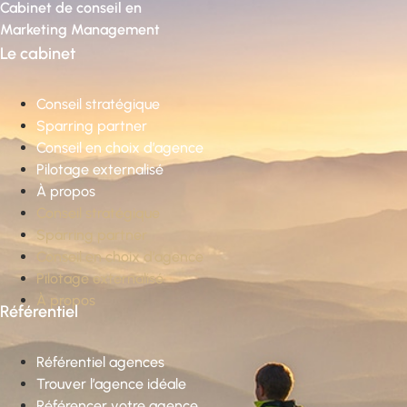
Cabinet de conseil en
Marketing Management
Le cabinet
Conseil stratégique
Sparring partner
Conseil en choix d’agence
Pilotage externalisé
À propos
Conseil stratégique
Sparring partner
Conseil en choix d’agence
Pilotage externalisé
À propos
Référentiel
Référentiel agences
Trouver l’agence idéale
Référencer votre agence