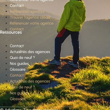
Contact
Référentiel agences
Trouver l’agence idéale
Référencer votre agence
Contact
Ressources
Contact
Actualités des agences
Quoi de neuf ?
Nos guides
Glossaire
Contact
Actualités des agences
Quoi de neuf ?
Nos guides
Glossaire
©
Advalians
. Tous droits réservés.