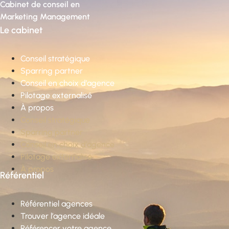
Cabinet de conseil en
Marketing Management
Le cabinet
Conseil stratégique
Sparring partner
Conseil en choix d’agence
Pilotage externalisé
À propos
Conseil stratégique
Sparring partner
Conseil en choix d’agence
Pilotage externalisé
À propos
Référentiel
Référentiel agences
Trouver l’agence idéale
Référencer votre agence