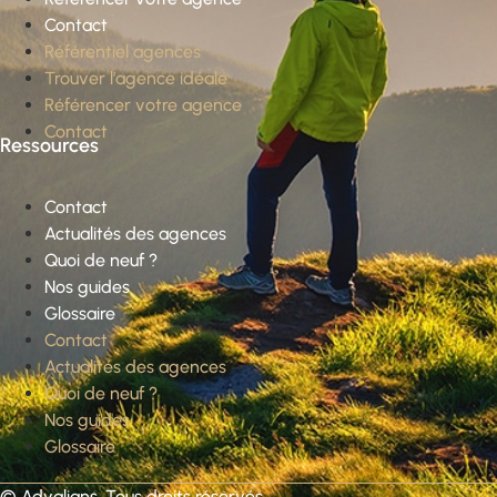
Contact
Référentiel agences
Trouver l’agence idéale
Référencer votre agence
Contact
Ressources
Contact
Actualités des agences
Quoi de neuf ?
Nos guides
Glossaire
Contact
Actualités des agences
Quoi de neuf ?
Nos guides
Glossaire
©
Advalians
. Tous droits réservés.