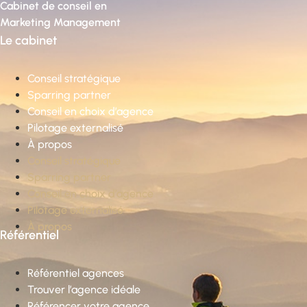
Cabinet de conseil en
Marketing Management
Le cabinet
Conseil stratégique
Sparring partner
Conseil en choix d’agence
Pilotage externalisé
À propos
Conseil stratégique
Sparring partner
Conseil en choix d’agence
Pilotage externalisé
À propos
Référentiel
Référentiel agences
Trouver l’agence idéale
Référencer votre agence