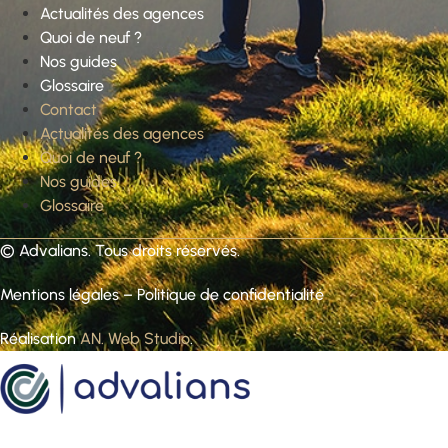
Actualités des agences
Quoi de neuf ?
Nos guides
Glossaire
Contact
Actualités des agences
Quoi de neuf ?
Nos guides
Glossaire
©
Advalians
. Tous droits réservés.
Mentions légales
–
Politique de confidentialité
Réalisation
AN. Web Studio
.