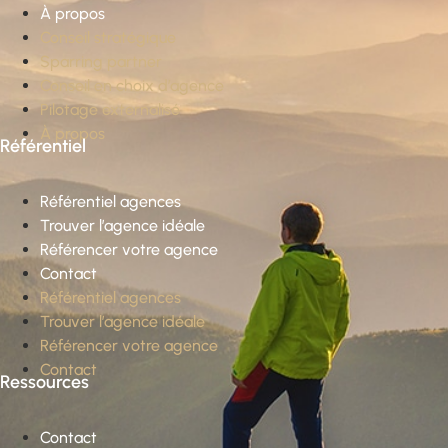
À propos
Conseil stratégique
Sparring partner
Conseil en choix d’agence
Pilotage externalisé
À propos
Référentiel
Référentiel agences
Trouver l’agence idéale
Référencer votre agence
Contact
Référentiel agences
Trouver l’agence idéale
Référencer votre agence
Contact
Ressources
Contact