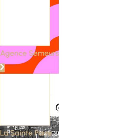
Agence Semeurs
La Sainte Paire