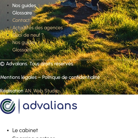
Nos guides
Glossaire
Contact
Actualités des agences
Quoi de neuf ?
Nos guides
Glossaire
©
Advalians
. Tous droits réservés.
Mentions légales
–
Politique de confidentialité
Réalisation
AN. Web Studio
.
Le cabinet