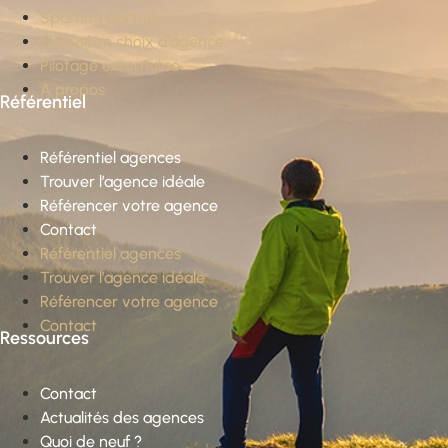
Sparring partner
Conseil en choix d’agence
Pilotage externalisé
À propos
Référentiel
Référentiel agences
Trouver l’agence idéale
Référencer votre agence
Contact
Référentiel agences
Trouver l’agence idéale
Référencer votre agence
Contact
Ressources
Contact
Actualités des agences
Quoi de neuf ?