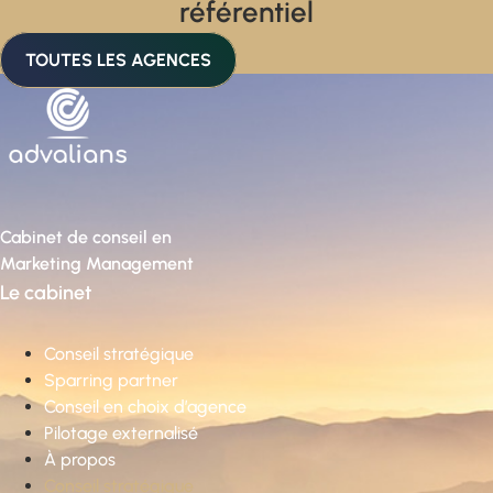
référentiel
TOUTES LES AGENCES
Cabinet de conseil en
Marketing Management
Le cabinet
Conseil stratégique
Sparring partner
Conseil en choix d’agence
Pilotage externalisé
À propos
Conseil stratégique