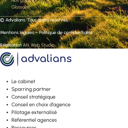
Nos guides
Glossaire
©
Advalians
. Tous droits réservés.
Mentions légales
–
Politique de confidentialité
Réalisation
AN. Web Studio
.
Le cabinet
Sparring partner
Conseil stratégique
Conseil en choix d’agence
Pilotage externalisé
Référentiel agences
Ressources