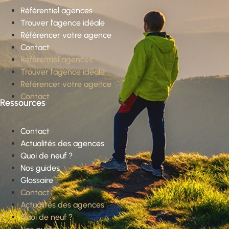
Référentiel agences
Trouver l’agence idéale
Référencer votre agence
Contact
Référentiel agences
Trouver l’agence idéale
Référencer votre agence
Contact
Ressources
Contact
Actualités des agences
Quoi de neuf ?
Nos guides
Glossaire
Contact
Actualités des agences
Quoi de neuf ?