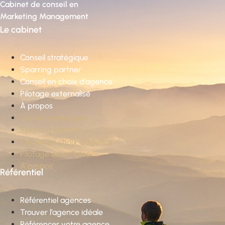
Cabinet de conseil en
Marketing Management
Le cabinet
Conseil stratégique
Sparring partner
Conseil en choix d’agence
Pilotage externalisé
À propos
Conseil stratégique
Sparring partner
Conseil en choix d’agence
Pilotage externalisé
À propos
Référentiel
Référentiel agences
Trouver l’agence idéale
Référencer votre agence