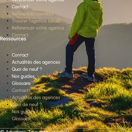
Contact
Référentiel agences
Trouver l’agence idéale
Référencer votre agence
Contact
Ressources
Contact
Actualités des agences
Quoi de neuf ?
Nos guides
Glossaire
Contact
Actualités des agences
Quoi de neuf ?
Nos guides
Glossaire
©
Advalians
. Tous droits réservés.