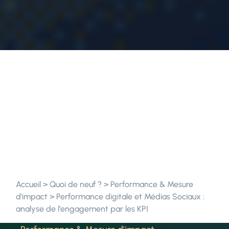
Accueil
>
Quoi de neuf ?
>
Performance & Mesure
d'impact
>
Performance digitale et Médias Sociaux :
analyse de l’engagement par les KPI