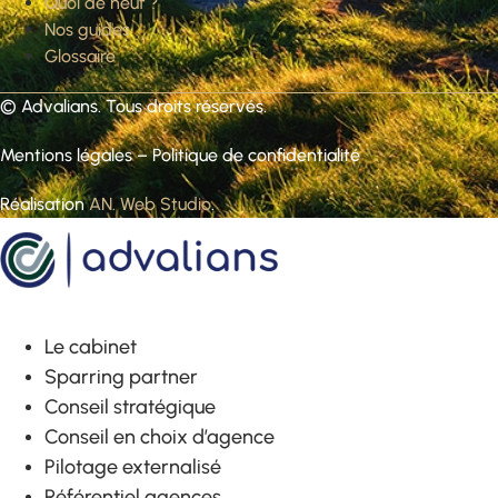
Quoi de neuf ?
Nos guides
Glossaire
©
Advalians
. Tous droits réservés.
Mentions légales
–
Politique de confidentialité
Réalisation
AN. Web Studio
.
Le cabinet
Sparring partner
Conseil stratégique
Conseil en choix d’agence
Pilotage externalisé
Référentiel agences