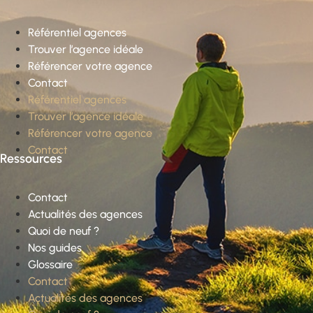
Référentiel agences
Trouver l’agence idéale
Référencer votre agence
Contact
Référentiel agences
Trouver l’agence idéale
Référencer votre agence
Contact
Ressources
Contact
Actualités des agences
Quoi de neuf ?
Nos guides
Glossaire
Contact
Actualités des agences