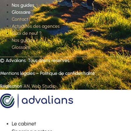
Nos guides
Glossaire
Contact
Actualités des agences
Quoi de neuf ?
Nos guides
Glossaire
©
Advalians
. Tous droits réservés.
Mentions légales
–
Politique de confidentialité
Réalisation
AN. Web Studio
.
Le cabinet