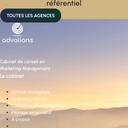
référentiel
TOUTES LES AGENCES
Cabinet de conseil en
Marketing Management
Le cabinet
Conseil stratégique
Sparring partner
Conseil en choix d’agence
Pilotage externalisé
À propos
Conseil stratégique