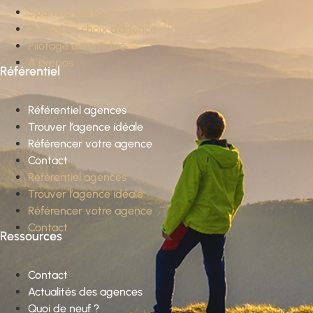
Sparring partner
Conseil en choix d’agence
Pilotage externalisé
À propos
Référentiel
Référentiel agences
Trouver l’agence idéale
Référencer votre agence
Contact
Référentiel agences
Trouver l’agence idéale
Référencer votre agence
Contact
Ressources
Contact
Actualités des agences
Quoi de neuf ?