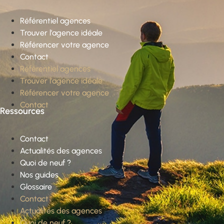
Référentiel agences
Trouver l’agence idéale
Référencer votre agence
Contact
Référentiel agences
Trouver l’agence idéale
Référencer votre agence
Contact
Ressources
Contact
Actualités des agences
Quoi de neuf ?
Nos guides
Glossaire
Contact
Actualités des agences
Quoi de neuf ?