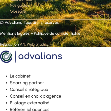
Nos guides
Glossaire
©
Advalians
. Tous droits réservés.
Mentions légales
–
Politique de confidentialité
Réalisation
AN. Web Studio
.
Le cabinet
Sparring partner
Conseil stratégique
Conseil en choix d’agence
Pilotage externalisé
Référentiel agences