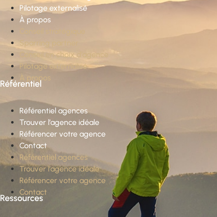
Pilotage externalisé
À propos
Conseil stratégique
Sparring partner
Conseil en choix d’agence
Pilotage externalisé
À propos
Référentiel
Référentiel agences
Trouver l’agence idéale
Référencer votre agence
Contact
Référentiel agences
Trouver l’agence idéale
Référencer votre agence
Contact
Ressources