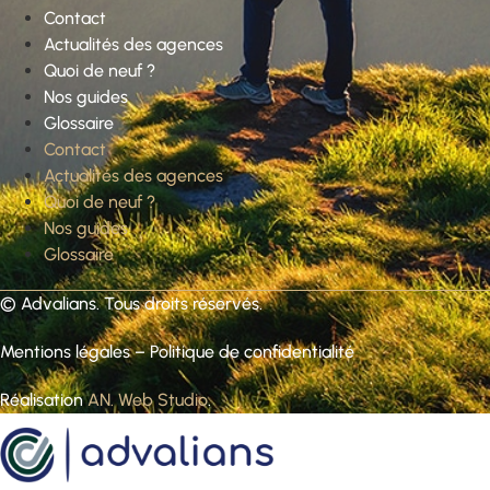
Contact
Actualités des agences
Quoi de neuf ?
Nos guides
Glossaire
Contact
Actualités des agences
Quoi de neuf ?
Nos guides
Glossaire
©
Advalians
. Tous droits réservés.
Mentions légales
–
Politique de confidentialité
Réalisation
AN. Web Studio
.