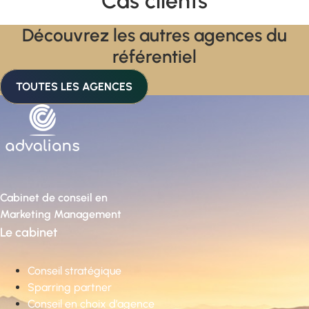
Cas clients
Découvrez les autres agences du
référentiel
TOUTES LES AGENCES
Cabinet de conseil en
Marketing Management
Le cabinet
Conseil stratégique
Sparring partner
Conseil en choix d’agence