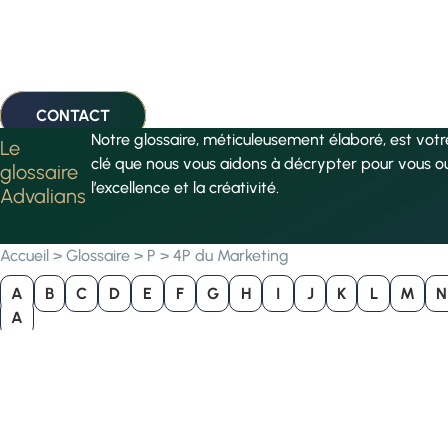
CONTACT
Notre glossaire, méticuleusement élaboré, est vot
Le
clé que nous vous aidons à décrypter pour vous o
glossaire
l’excellence et la créativité.
Advalians
Accueil
>
Glossaire
>
P
>
4P du Marketing
A
B
C
D
E
F
G
H
I
J
K
L
M
N
A