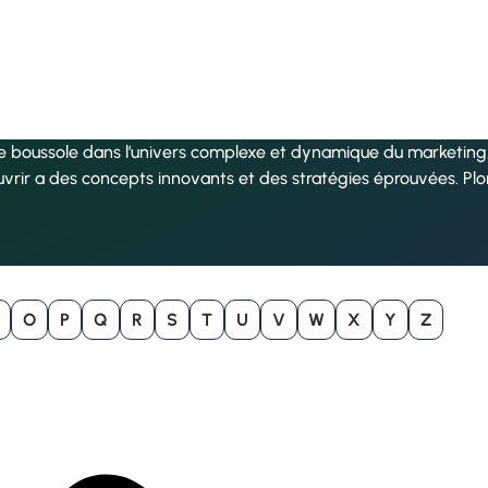
re boussole dans l’univers complexe et dynamique du marketing, 
uvrir a des concepts innovants et des stratégies éprouvées. Pl
O
P
Q
R
S
T
U
V
W
X
Y
Z
B