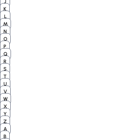
J
K
L
M
N
O
P
Q
R
S
T
U
V
W
X
Y
Z
A
B