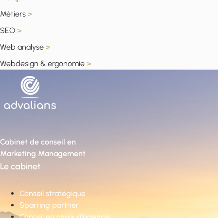
Métiers
>
SEO
>
Web analyse
>
Webdesign & ergonomie
>
Cabinet de conseil en
Marketing Management
Le cabinet
Conseil stratégique
Sparring partner
Conseil en choix d’agence