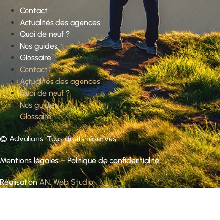
Contact
Actualités des agences
Quoi de neuf ?
Nos guides
Glossaire
Contact
Actualités des agences
Quoi de neuf ?
Nos guides
Glossaire
©
Advalians
. Tous droits réservés.
Mentions légales
–
Politique de confidentialité
Réalisation
AN. Web Studio
.