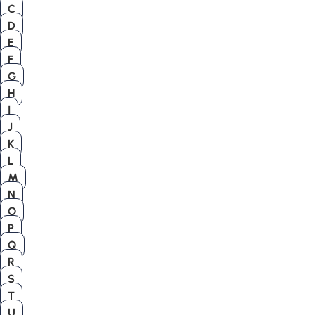
C
D
E
F
G
H
I
J
K
L
M
N
O
P
Q
R
S
T
U