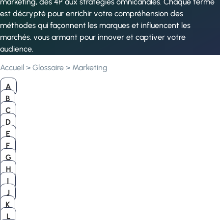
marketing, des 4P aux stratégies omnicanales. Chaque terme
est décrypté pour enrichir votre compréhension des
méthodes qui façonnent les marques et influencent les
marchés, vous armant pour innover et captiver votre
audience.
Accueil
>
Glossaire
>
Marketing
A
B
C
D
E
F
G
H
I
J
K
L