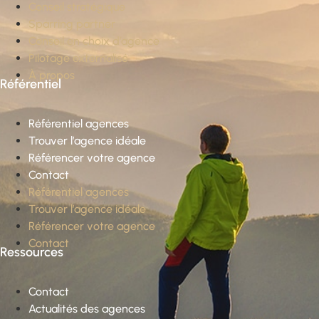
Conseil stratégique
Sparring partner
Conseil en choix d’agence
Pilotage externalisé
À propos
Référentiel
Référentiel agences
Trouver l’agence idéale
Référencer votre agence
Contact
Référentiel agences
Trouver l’agence idéale
Référencer votre agence
Contact
Ressources
Contact
Actualités des agences