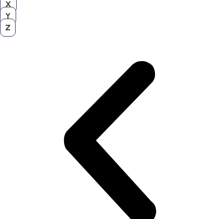
X
Y
Z