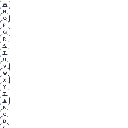
M
N
O
P
Q
R
S
T
U
V
W
X
Y
Z
A
B
C
D