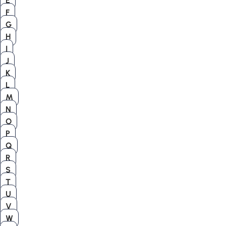
E
F
G
H
I
J
K
L
M
N
O
P
Q
R
S
T
U
V
W