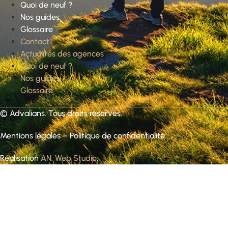
Quoi de neuf ?
Nos guides
Glossaire
Contact
Actualités des agences
Quoi de neuf ?
Nos guides
Glossaire
©
Advalians
. Tous droits réservés.
Mentions légales
–
Politique de confidentialité
Réalisation
AN. Web Studio
.