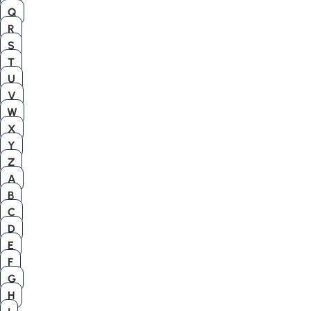
Q
R
S
T
U
V
W
X
Y
Z
A
B
C
D
E
F
G
H