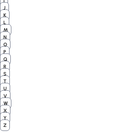
I
J
K
L
M
N
O
P
Q
R
S
T
U
V
W
X
Y
Z