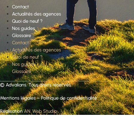
Contact
Actualités des agences
Quoi de neuf ?
Nos guides
Glossaire
Contact
Actualités des agences
Quoi de neuf ?
Nos guides
Glossaire
©
Advalians
. Tous droits réservés.
Mentions légales
–
Politique de confidentialité
Réalisation
AN. Web Studio
.