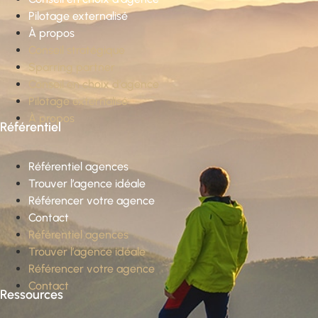
Pilotage externalisé
À propos
Conseil stratégique
Sparring partner
Conseil en choix d’agence
Pilotage externalisé
À propos
Référentiel
Référentiel agences
Trouver l’agence idéale
Référencer votre agence
Contact
Référentiel agences
Trouver l’agence idéale
Référencer votre agence
Contact
Ressources