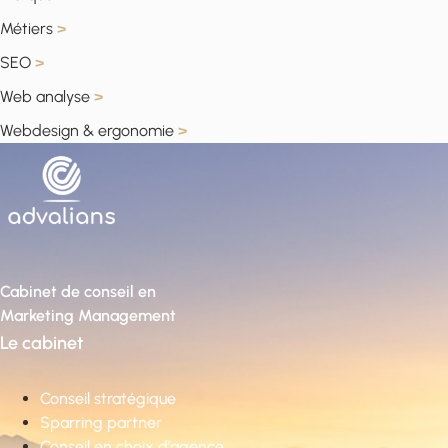
Métiers
>
SEO
>
Web analyse
>
Webdesign & ergonomie
>
Cabinet de conseil en
Marketing Management
Le cabinet
Conseil stratégique
Sparring partner
Conseil en choix d’agence