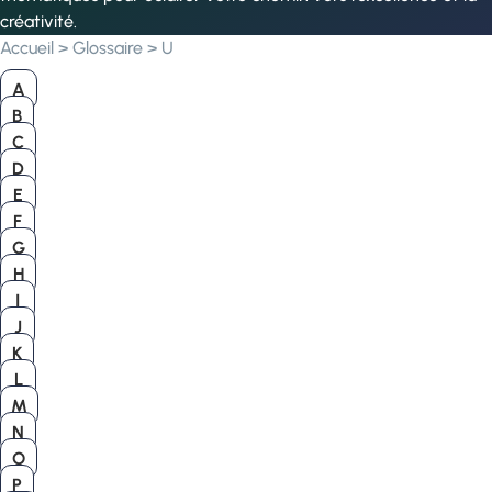
créativité.
Accueil
>
Glossaire
>
U
A
B
C
D
E
F
G
H
I
J
K
L
M
N
O
P