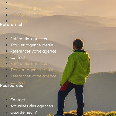
Sparring partner
Conseil en choix d’agence
Pilotage externalisé
À propos
Référentiel
Référentiel agences
Trouver l’agence idéale
Référencer votre agence
Contact
Référentiel agences
Trouver l’agence idéale
Référencer votre agence
Contact
Ressources
Contact
Actualités des agences
Quoi de neuf ?