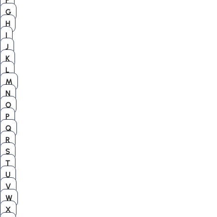
F
G
H
I
J
K
L
M
N
O
P
Q
R
S
T
U
V
W
X