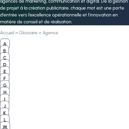
agences de marketing, communication et digital. De la gestion
de projet à la création publicitaire, chaque mot est une porte
d’entrée vers l’excellence opérationnelle et l’innovation en
matière de conseil et de réalisation.
Accueil
>
Glossaire
>
Agence
A
B
C
D
E
F
G
H
I
J
K
L
M