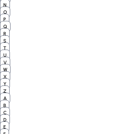
N
O
P
Q
R
S
T
U
V
W
X
Y
Z
A
B
C
D
E