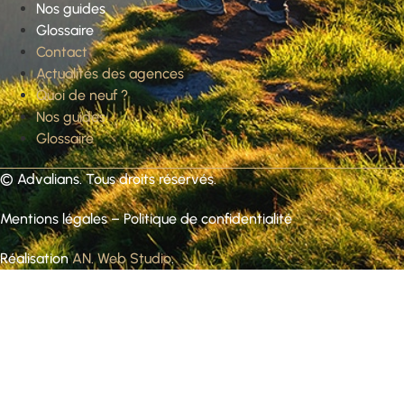
Nos guides
Glossaire
Contact
Actualités des agences
Quoi de neuf ?
Nos guides
Glossaire
©
Advalians
. Tous droits réservés.
Mentions légales
–
Politique de confidentialité
Réalisation
AN. Web Studio
.