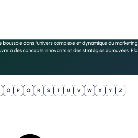
re boussole dans l’univers complexe et dynamique du marketing, 
uvrir a des concepts innovants et des stratégies éprouvées. Pl
O
P
Q
R
S
T
U
V
W
X
Y
Z
B