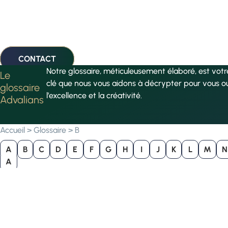
CONTACT
Notre glossaire, méticuleusement élaboré, est vot
Le
clé que nous vous aidons à décrypter pour vous o
glossaire
l’excellence et la créativité.
Advalians
Accueil
>
Glossaire
>
B
A
B
C
D
E
F
G
H
I
J
K
L
M
N
A