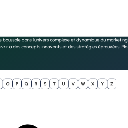
re boussole dans l’univers complexe et dynamique du marketing, 
uvrir a des concepts innovants et des stratégies éprouvées. Pl
O
P
Q
R
S
T
U
V
W
X
Y
Z
B