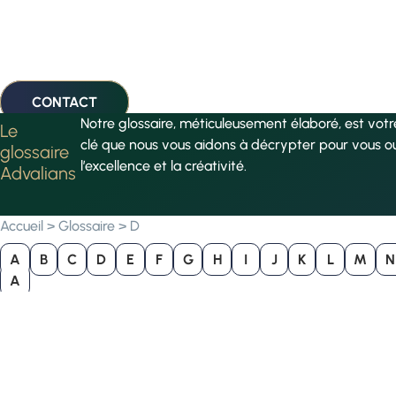
CONTACT
Notre glossaire, méticuleusement élaboré, est vot
Le
clé que nous vous aidons à décrypter pour vous o
glossaire
l’excellence et la créativité.
Advalians
Accueil
>
Glossaire
>
D
A
B
C
D
E
F
G
H
I
J
K
L
M
N
A