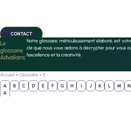
CONTACT
Notre glossaire, méticuleusement élaboré, est vot
Le
clé que nous vous aidons à décrypter pour vous o
glossaire
l’excellence et la créativité.
Advalians
Accueil
>
Glossaire
>
E
A
B
C
D
E
F
G
H
I
J
K
L
M
N
A