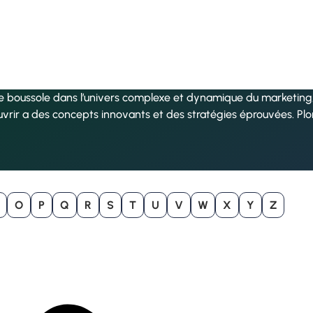
re boussole dans l’univers complexe et dynamique du marketing, 
uvrir a des concepts innovants et des stratégies éprouvées. Pl
O
P
Q
R
S
T
U
V
W
X
Y
Z
B