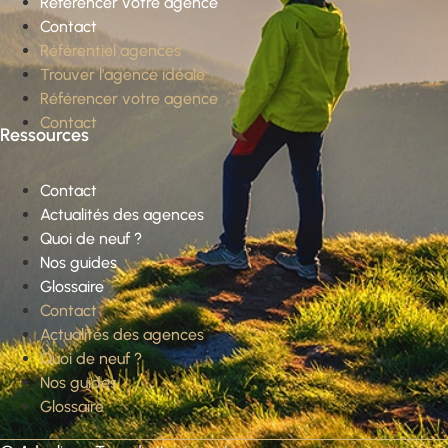
Référencer votre agence
Contact
Référentiel agences
Trouver l’agence idéale
Référencer votre agence
Contact
Ressources
Contact
Actualités des agences
Quoi de neuf ?
Nos guides
Glossaire
Contact
Actualités des agences
Quoi de neuf ?
Nos guides
Glossaire