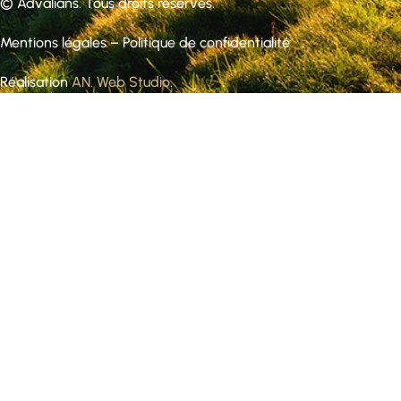
©
Advalians
. Tous droits réservés.
Mentions légales
–
Politique de confidentialité
Réalisation
AN. Web Studio
.