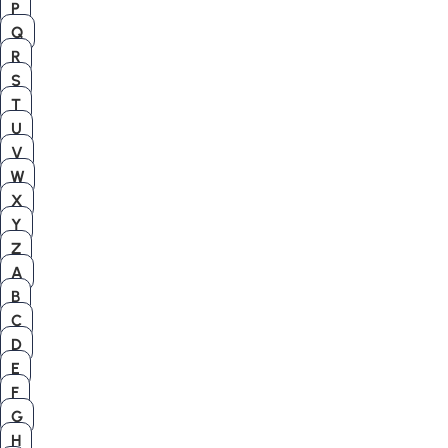
P
Q
R
S
T
U
V
W
X
Y
Z
A
B
C
D
E
F
G
H