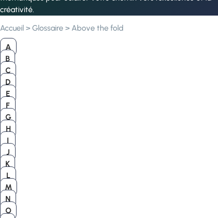
créativité.
Accueil
>
Glossaire
>
Above the fold
A
B
C
D
E
F
G
H
I
J
K
L
M
N
O