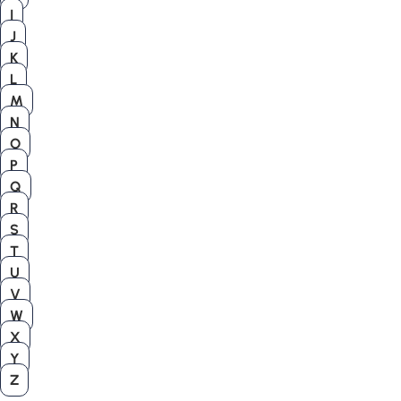
I
J
K
L
M
N
O
P
Q
R
S
T
U
V
W
X
Y
Z