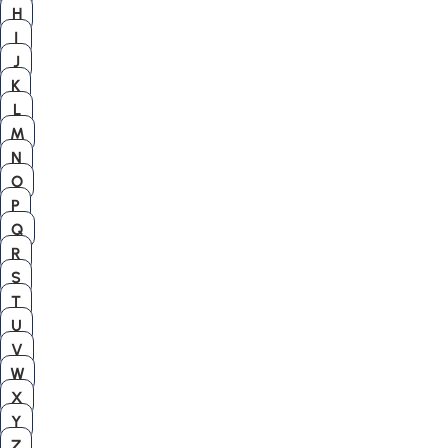
H
I
J
K
L
M
N
O
P
Q
R
S
T
U
V
W
X
Y
Z