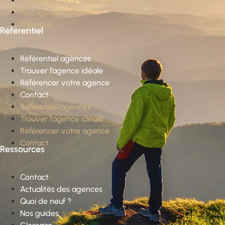
Conseil en choix d’agence
Pilotage externalisé
À propos
Référentiel
Référentiel agences
Trouver l’agence idéale
Référencer votre agence
Contact
Référentiel agences
Trouver l’agence idéale
Référencer votre agence
Contact
Ressources
Contact
Actualités des agences
Quoi de neuf ?
Nos guides