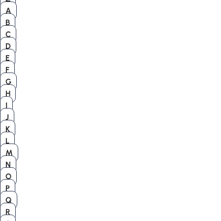
A
B
C
D
E
F
G
H
I
J
K
L
M
N
O
P
Q
R