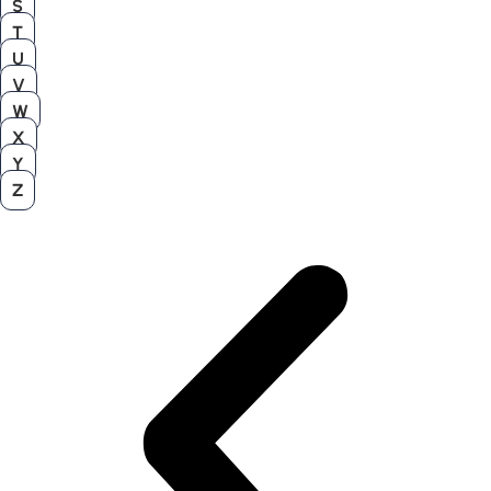
S
T
U
V
W
X
Y
Z