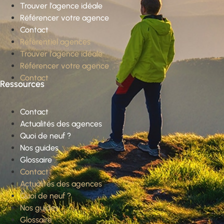
Trouver l’agence idéale
Référencer votre agence
Contact
Référentiel agences
Trouver l’agence idéale
Référencer votre agence
Contact
Ressources
Contact
Actualités des agences
Quoi de neuf ?
Nos guides
Glossaire
Contact
Actualités des agences
Quoi de neuf ?
Nos guides
Glossaire