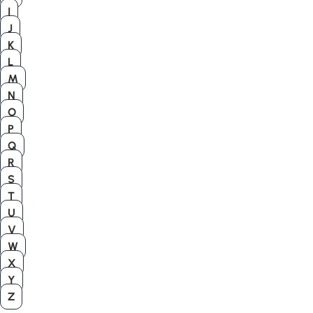
I
J
K
L
M
N
O
P
Q
R
S
T
U
V
W
X
Y
Z