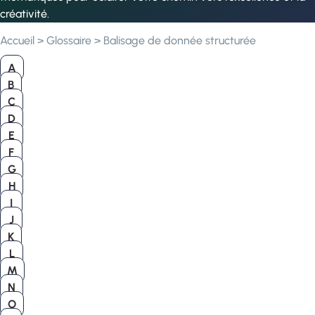
créativité.
Accueil
>
Glossaire
>
Balisage de donnée structurée
A
B
C
D
E
F
G
H
I
J
K
L
M
N
O