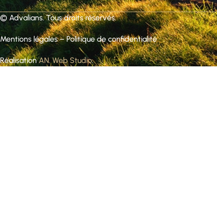
©
Advalians
. Tous droits réservés.
Mentions légales
–
Politique de confidentialité
Réalisation
AN. Web Studio
.