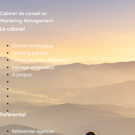
Cabinet de conseil en
Marketing Management
Le cabinet
Conseil stratégique
Sparring partner
Conseil en choix d’agence
Pilotage externalisé
À propos
Conseil stratégique
Sparring partner
Conseil en choix d’agence
Pilotage externalisé
À propos
Référentiel
Référentiel agences