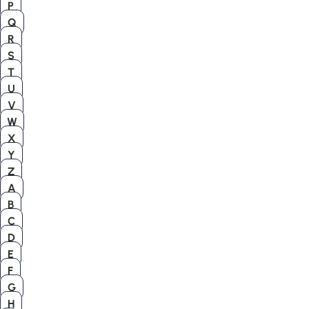
P
Q
R
S
T
U
V
W
X
Y
Z
A
B
C
D
E
F
G
H