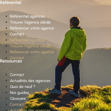
Référentiel
Référentiel agences
Trouver l’agence idéale
Référencer votre agence
Contact
Référentiel agences
Trouver l’agence idéale
Référencer votre agence
Contact
Ressources
Contact
Actualités des agences
Quoi de neuf ?
Nos guides
Glossaire
Contact
Actualités des agences