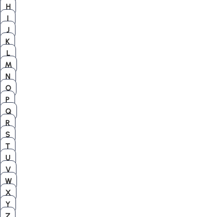
H
I
J
K
L
M
N
O
P
Q
R
S
T
U
V
W
X
Y
Z