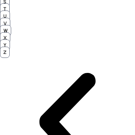
S
T
U
V
W
X
Y
Z