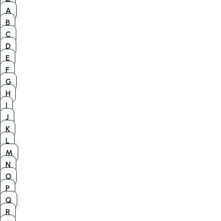
A
B
C
D
E
F
G
H
I
J
K
L
M
N
O
P
Q
R