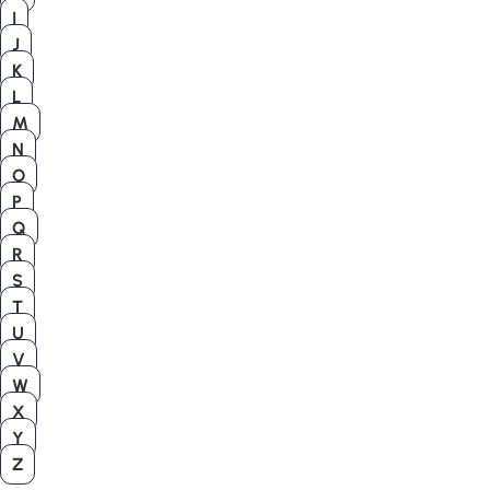
I
J
K
L
M
N
O
P
Q
R
S
T
U
V
W
X
Y
Z