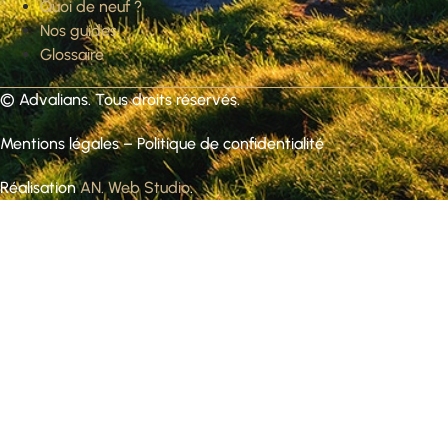
Quoi de neuf ?
Nos guides
Glossaire
©
Advalians
. Tous droits réservés.
Mentions légales
–
Politique de confidentialité
Réalisation
AN. Web Studio
.