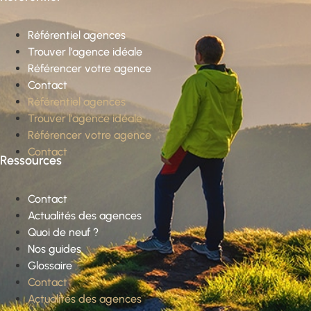
Référentiel agences
Trouver l’agence idéale
Référencer votre agence
Contact
Référentiel agences
Trouver l’agence idéale
Référencer votre agence
Contact
Ressources
Contact
Actualités des agences
Quoi de neuf ?
Nos guides
Glossaire
Contact
Actualités des agences