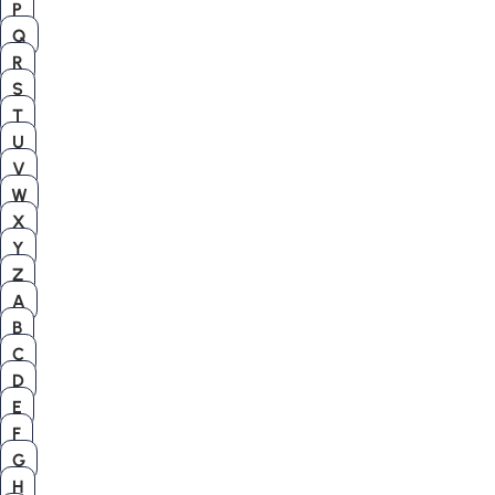
P
Q
R
S
T
U
V
W
X
Y
Z
A
B
C
D
E
F
G
H