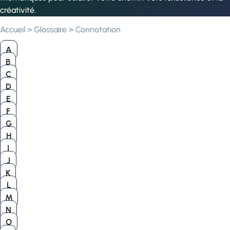
créativité.
Accueil
>
Glossaire
>
Connotation
A
B
C
D
E
F
G
H
I
J
K
L
M
N
O