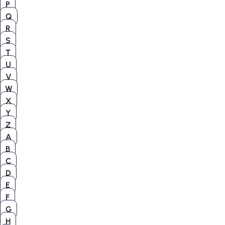
P
Q
R
S
T
U
V
W
X
Y
Z
A
B
C
D
E
F
G
H