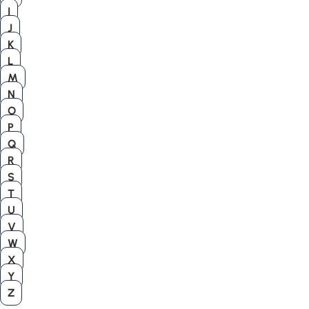
I
J
K
L
M
N
O
P
Q
R
S
T
U
V
W
X
Y
Z