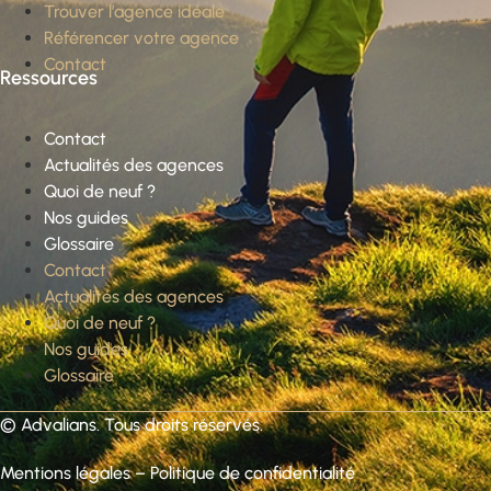
Trouver l’agence idéale
Référencer votre agence
Contact
Ressources
Contact
Actualités des agences
Quoi de neuf ?
Nos guides
Glossaire
Contact
Actualités des agences
Quoi de neuf ?
Nos guides
Glossaire
©
Advalians
. Tous droits réservés.
Mentions légales
–
Politique de confidentialité