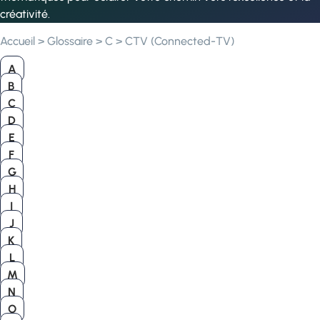
créativité.
Accueil
>
Glossaire
>
C
>
CTV (Connected-TV)
A
B
C
D
E
F
G
H
I
J
K
L
M
N
O