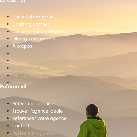
Conseil stratégique
Sparring partner
Conseil en choix d’agence
Pilotage externalisé
À propos
Conseil stratégique
Sparring partner
Conseil en choix d’agence
Pilotage externalisé
À propos
Référentiel
Référentiel agences
Trouver l’agence idéale
Référencer votre agence
Contact
Référentiel agences