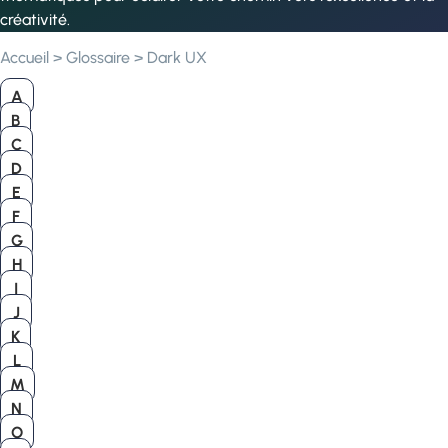
créativité.
Accueil
>
Glossaire
>
Dark UX
A
B
C
D
E
F
G
H
I
J
K
L
M
N
O