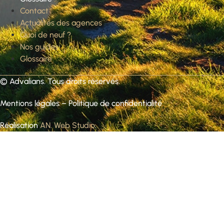
Contact
Actualités des agences
Quoi de neuf ?
Nos guides
Glossaire
©
Advalians
. Tous droits réservés.
Mentions légales
–
Politique de confidentialité
Réalisation
AN. Web Studio
.