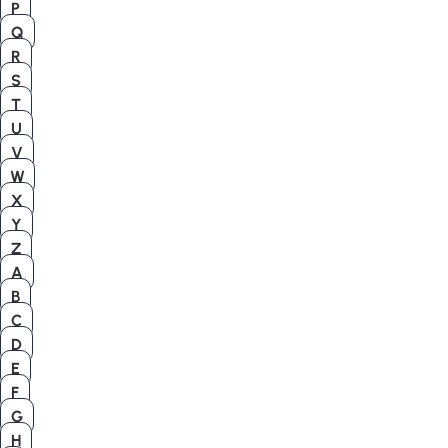
P
Q
R
S
T
U
V
W
X
Y
Z
A
B
C
D
E
F
G
H