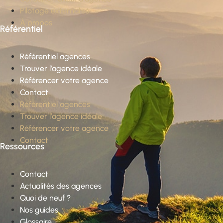
Pilotage externalisé
À propos
Référentiel
Référentiel agences
Trouver l’agence idéale
Référencer votre agence
Contact
Référentiel agences
Trouver l’agence idéale
Référencer votre agence
Contact
Ressources
Contact
Actualités des agences
Quoi de neuf ?
Nos guides
Glossaire