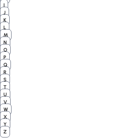
I
J
K
L
M
N
O
P
Q
R
S
T
U
V
W
X
Y
Z