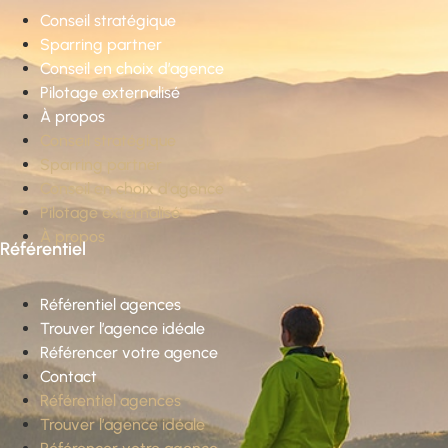
Conseil stratégique
Sparring partner
Conseil en choix d’agence
Pilotage externalisé
À propos
Conseil stratégique
Sparring partner
Conseil en choix d’agence
Pilotage externalisé
À propos
Référentiel
Référentiel agences
Trouver l’agence idéale
Référencer votre agence
Contact
Référentiel agences
Trouver l’agence idéale