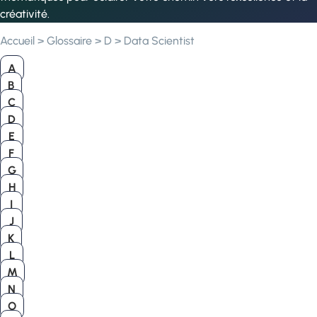
créativité.
Accueil
>
Glossaire
>
D
>
Data Scientist
A
B
C
D
E
F
G
H
I
J
K
L
M
N
O