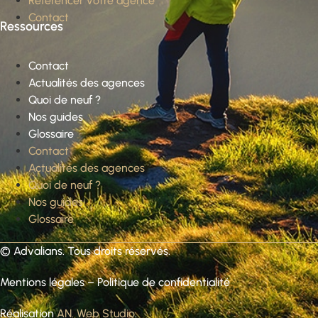
Référencer votre agence
Contact
Ressources
Contact
Actualités des agences
Quoi de neuf ?
Nos guides
Glossaire
Contact
Actualités des agences
Quoi de neuf ?
Nos guides
Glossaire
©
Advalians
. Tous droits réservés.
Mentions légales
–
Politique de confidentialité
Réalisation
AN. Web Studio
.