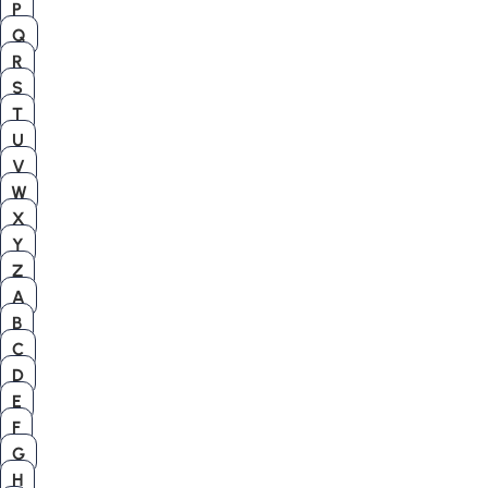
P
Q
R
S
T
U
V
W
X
Y
Z
A
B
C
D
E
F
G
H