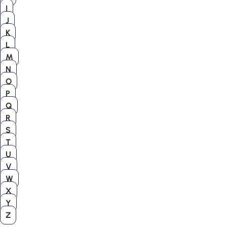
I
J
K
L
M
N
O
P
Q
R
S
T
U
V
W
X
Y
Z