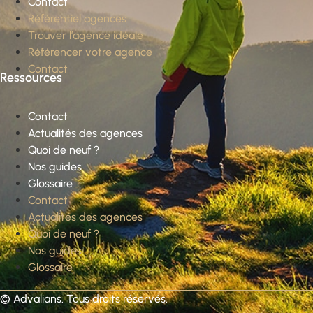
Contact
Référentiel agences
Trouver l’agence idéale
Référencer votre agence
Contact
Ressources
Contact
Actualités des agences
Quoi de neuf ?
Nos guides
Glossaire
Contact
Actualités des agences
Quoi de neuf ?
Nos guides
Glossaire
©
Advalians
. Tous droits réservés.