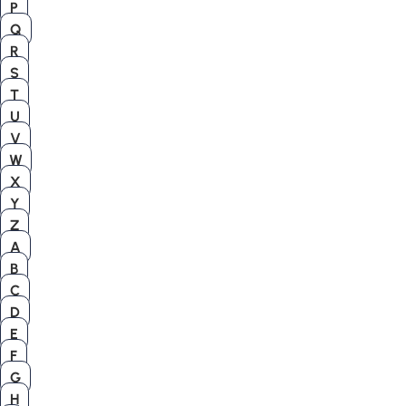
P
Q
R
S
T
U
V
W
X
Y
Z
A
B
C
D
E
F
G
H