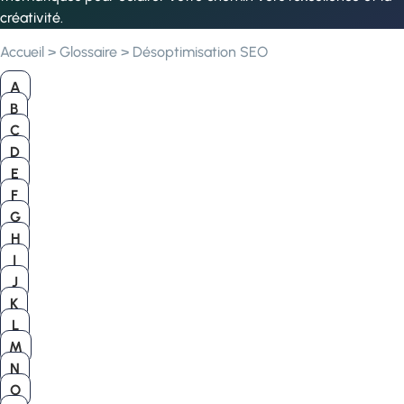
créativité.
Accueil
>
Glossaire
>
Désoptimisation SEO
A
B
C
D
E
F
G
H
I
J
K
L
M
N
O