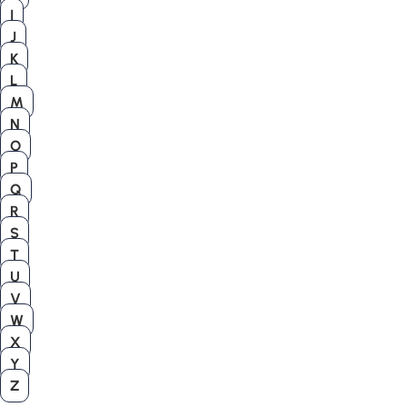
I
J
K
L
M
N
O
P
Q
R
S
T
U
V
W
X
Y
Z