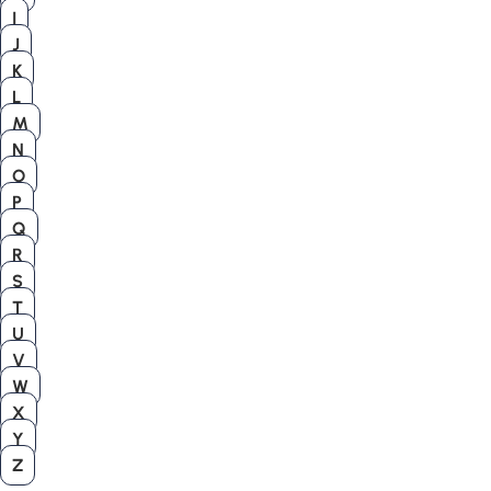
I
J
K
L
M
N
O
P
Q
R
S
T
U
V
W
X
Y
Z