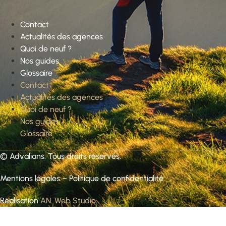
Contact
Actualités des agences
Quoi de neuf ?
Nos guides
Glossaire
Contact
Actualités des agences
Quoi de neuf ?
Nos guides
Glossaire
©
Advalians
. Tous droits réservés.
Mentions légales
–
Politique de confidentialité
Réalisation
AN. Web Studio
.