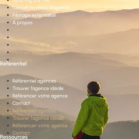
Sparring partner
Conseil en choix d’agence
Pilotage externalisé
À propos
Conseil stratégique
Sparring partner
Conseil en choix d’agence
Pilotage externalisé
À propos
Référentiel
Référentiel agences
Trouver l’agence idéale
Référencer votre agence
Contact
Référentiel agences
Trouver l’agence idéale
Référencer votre agence
Contact
Ressources