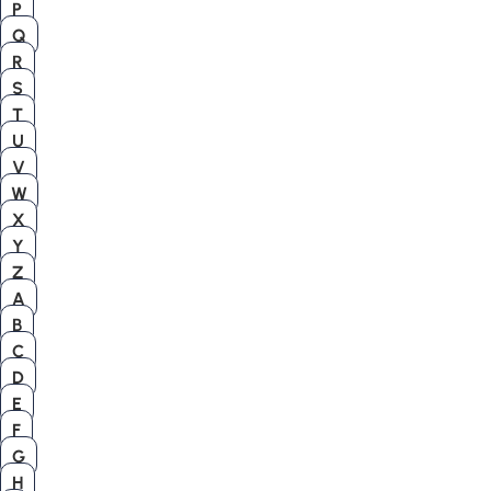
P
Q
R
S
T
U
V
W
X
Y
Z
A
B
C
D
E
F
G
H