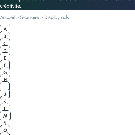
créativité.
Accueil
>
Glossaire
>
Display ads
A
B
C
D
E
F
G
H
I
J
K
L
M
N
O