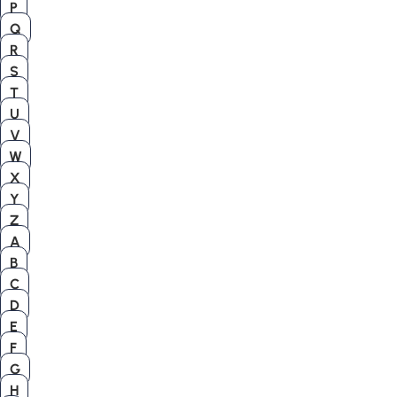
P
Q
R
S
T
U
V
W
X
Y
Z
A
B
C
D
E
F
G
H