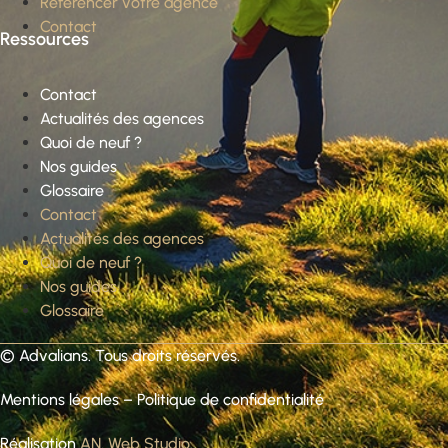
Référencer votre agence
Contact
Ressources
Contact
Actualités des agences
Quoi de neuf ?
Nos guides
Glossaire
Contact
Actualités des agences
Quoi de neuf ?
Nos guides
Glossaire
©
Advalians
. Tous droits réservés.
Mentions légales
–
Politique de confidentialité
Réalisation
AN. Web Studio
.