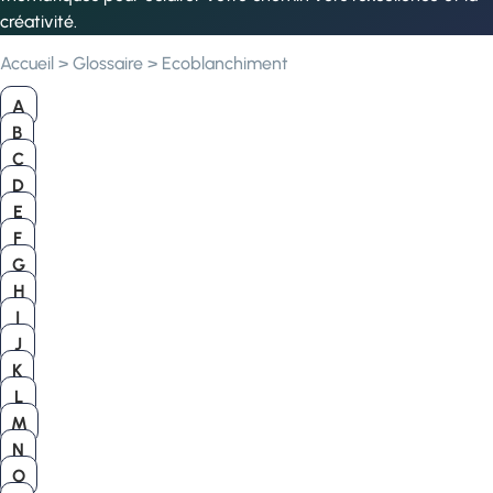
créativité.
Accueil
>
Glossaire
>
Ecoblanchiment
A
B
C
D
E
F
G
H
I
J
K
L
M
N
O