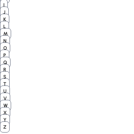
I
J
K
L
M
N
O
P
Q
R
S
T
U
V
W
X
Y
Z