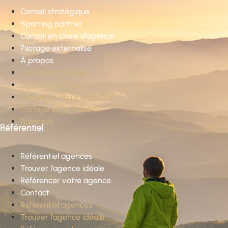
Conseil stratégique
Sparring partner
Conseil en choix d’agence
Pilotage externalisé
À propos
Conseil stratégique
Sparring partner
Conseil en choix d’agence
Pilotage externalisé
À propos
Référentiel
Référentiel agences
Trouver l’agence idéale
Référencer votre agence
Contact
Référentiel agences
Trouver l’agence idéale