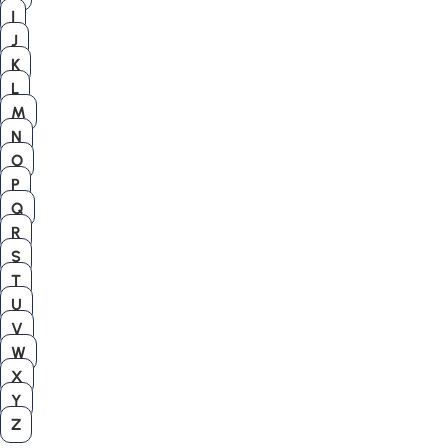
I
J
K
L
M
N
O
P
Q
R
S
T
U
V
W
X
Y
Z