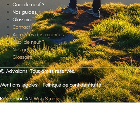
Quoi de neuf ?
Nos guides
Glossaire
Contact
Actualités des agences
Quoi de neuf ?
Nos guides
Glossaire
©
Advalians
. Tous droits réservés.
Mentions légales
–
Politique de confidentialité
Réalisation
AN. Web Studio
.