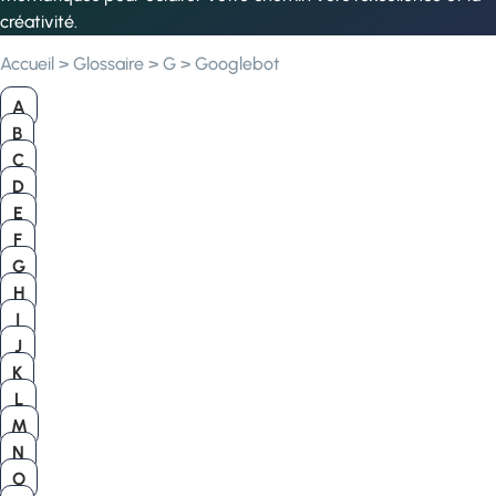
créativité.
Accueil
>
Glossaire
>
G
>
Googlebot
A
B
C
D
E
F
G
H
I
J
K
L
M
N
O