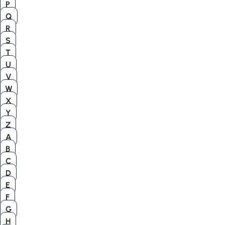
P
Q
R
S
T
U
V
W
X
Y
Z
A
B
C
D
E
F
G
H