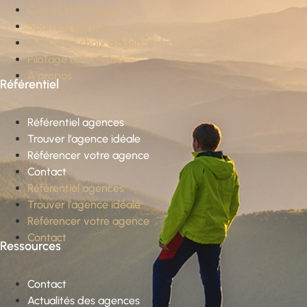
Conseil stratégique
Sparring partner
Conseil en choix d’agence
Pilotage externalisé
À propos
Référentiel
Référentiel agences
Trouver l’agence idéale
Référencer votre agence
Contact
Référentiel agences
Trouver l’agence idéale
Référencer votre agence
Contact
Ressources
Contact
Actualités des agences