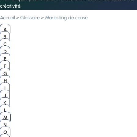
créativité.
Accueil
>
Glossaire
>
Marketing de cause
A
B
C
D
E
F
G
H
I
J
K
L
M
N
O