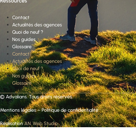
Ressources
Contact
Actualités des agences
Quoi de neuf ?
Nos guides
Glossaire
Contact
Actualités des agences
Quoi de neuf ?
Nos guides
Glossaire
©
Advalians
. Tous droits réservés.
Mentions légales
–
Politique de confidentialité
Réalisation
AN. Web Studio
.