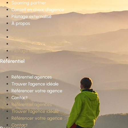
Sparring partner
Conseil en choix d’agence
Pilotage externalisé
À propos
Conseil stratégique
Sparring partner
Conseil en choix d’agence
Pilotage externalisé
À propos
Référentiel
Référentiel agences
Trouver l’agence idéale
Référencer votre agence
Contact
Référentiel agences
Trouver l’agence idéale
Référencer votre agence
Contact