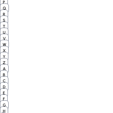
P
Q
R
S
T
U
V
W
X
Y
Z
A
B
C
D
E
F
G
H