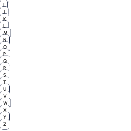
I
J
K
L
M
N
O
P
Q
R
S
T
U
V
W
X
Y
Z