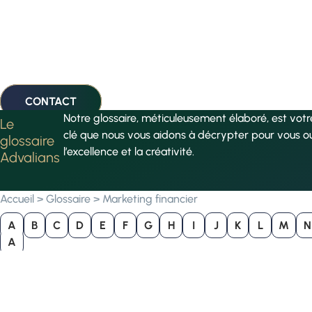
CONTACT
Notre glossaire, méticuleusement élaboré, est vot
Le
clé que nous vous aidons à décrypter pour vous o
glossaire
l’excellence et la créativité.
Advalians
Accueil
>
Glossaire
>
Marketing financier
A
B
C
D
E
F
G
H
I
J
K
L
M
N
A