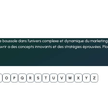
re boussole dans l’univers complexe et dynamique du marketing, 
uvrir a des concepts innovants et des stratégies éprouvées. Pl
O
P
Q
R
S
T
U
V
W
X
Y
Z
B