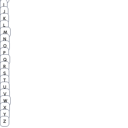
I
J
K
L
M
N
O
P
Q
R
S
T
U
V
W
X
Y
Z