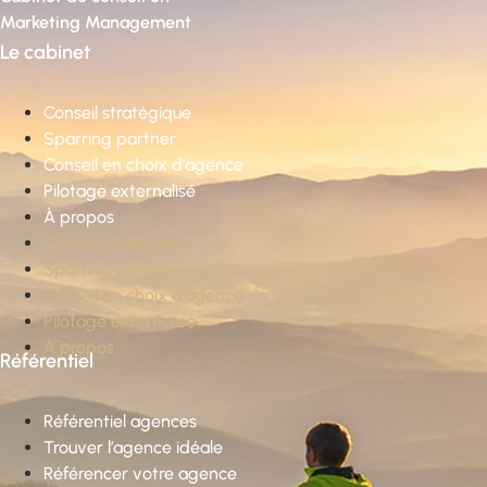
Marketing Management
Le cabinet
Conseil stratégique
Sparring partner
Conseil en choix d’agence
Pilotage externalisé
À propos
Conseil stratégique
Sparring partner
Conseil en choix d’agence
Pilotage externalisé
À propos
Référentiel
Référentiel agences
Trouver l’agence idéale
Référencer votre agence