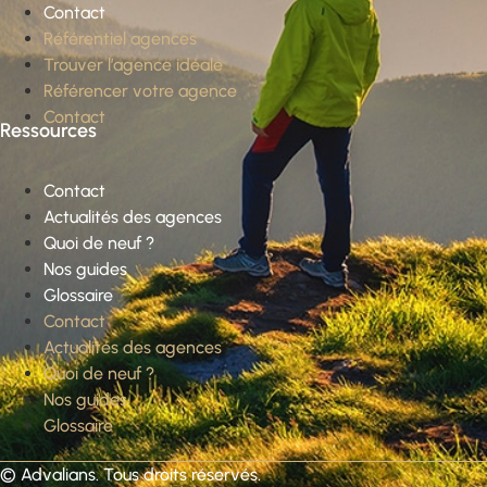
Contact
Référentiel agences
Trouver l’agence idéale
Référencer votre agence
Contact
Ressources
Contact
Actualités des agences
Quoi de neuf ?
Nos guides
Glossaire
Contact
Actualités des agences
Quoi de neuf ?
Nos guides
Glossaire
©
Advalians
. Tous droits réservés.