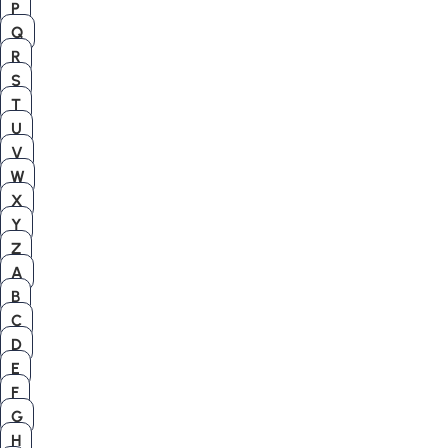
P
Q
R
S
T
U
V
W
X
Y
Z
A
B
C
D
E
F
G
H