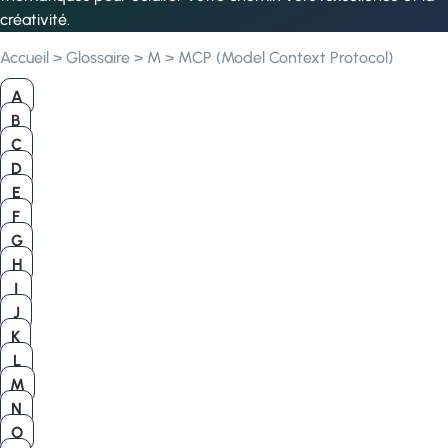
créativité.
Accueil
>
Glossaire
>
M
>
MCP (Model Context Protocol)
A
B
C
D
E
F
G
H
I
J
K
L
M
N
O