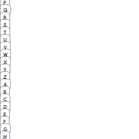
P
Q
R
S
T
U
V
W
X
Y
Z
A
B
C
D
E
F
G
H