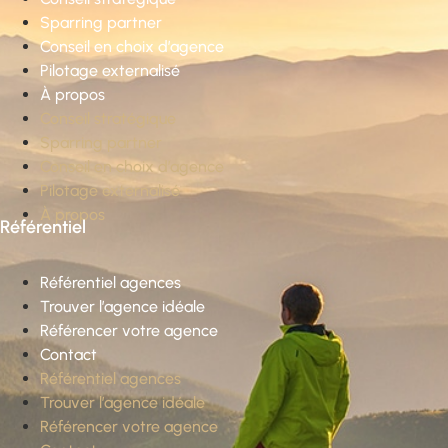
Sparring partner
Conseil en choix d’agence
Pilotage externalisé
À propos
Conseil stratégique
Sparring partner
Conseil en choix d’agence
Pilotage externalisé
À propos
Référentiel
Référentiel agences
Trouver l’agence idéale
Référencer votre agence
Contact
Référentiel agences
Trouver l’agence idéale
Référencer votre agence