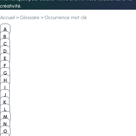
créativité.
Accueil
>
Glossaire
>
Occurrence mot clé
A
B
C
D
E
F
G
H
I
J
K
L
M
N
O