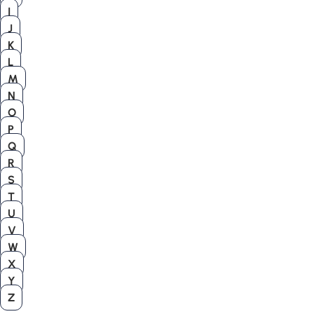
I
J
K
L
M
N
O
P
Q
R
S
T
U
V
W
X
Y
Z