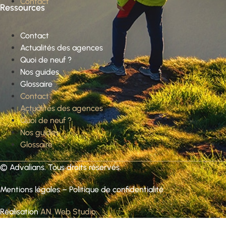
Contact
Ressources
Contact
Actualités des agences
Quoi de neuf ?
Nos guides
Glossaire
Contact
Actualités des agences
Quoi de neuf ?
Nos guides
Glossaire
©
Advalians
. Tous droits réservés.
Mentions légales
–
Politique de confidentialité
Réalisation
AN. Web Studio
.