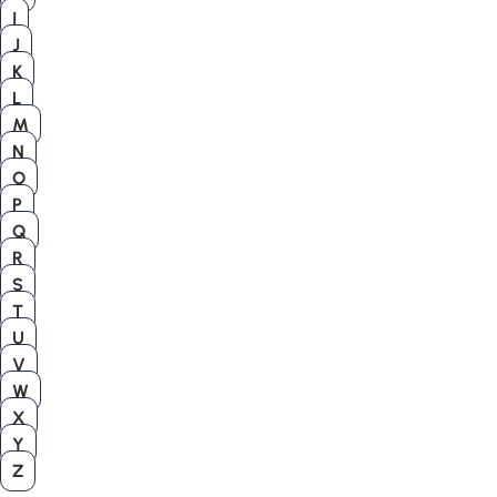
I
J
K
L
M
N
O
P
Q
R
S
T
U
V
W
X
Y
Z