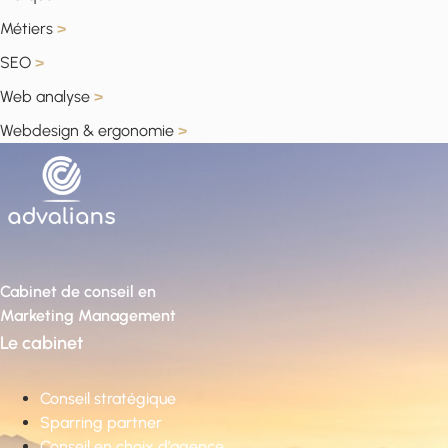
Métiers
>
SEO
>
Web analyse
>
Webdesign & ergonomie
>
Cabinet de conseil en
Marketing Management
Le cabinet
Conseil stratégique
Sparring partner
Conseil en choix d’agence