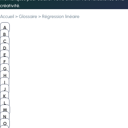
créativité.
Accueil
>
Glossaire
>
Régression linéaire
A
B
C
D
E
F
G
H
I
J
K
L
M
N
O