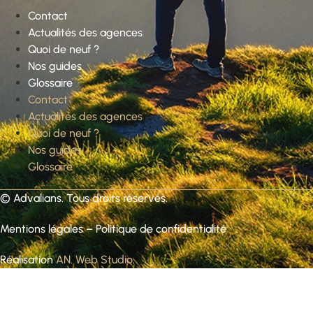
Contact
Actualités des agences
Quoi de neuf ?
Nos guides
Glossaire
Contact
Actualités des agences
Quoi de neuf ?
Nos guides
Glossaire
©
Advalians
. Tous droits réservés.
Mentions légales
–
Politique de confidentialité
Réalisation
AN. Web Studio
.