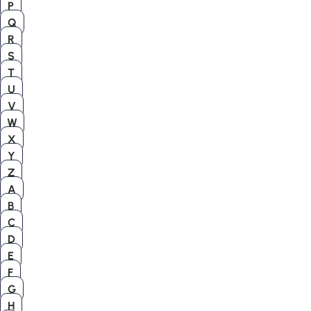
P
Q
R
S
T
U
V
W
X
Y
Z
A
B
C
D
E
F
G
H