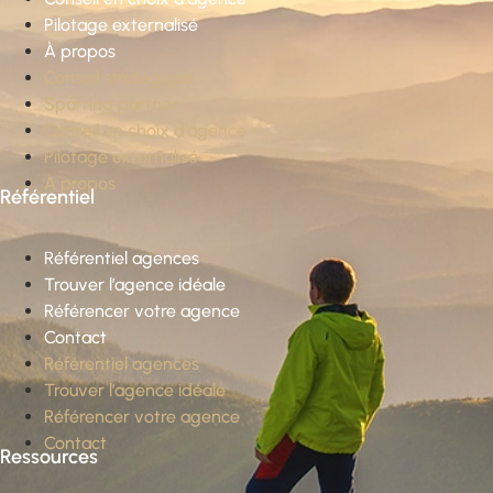
Pilotage externalisé
À propos
Conseil stratégique
Sparring partner
Conseil en choix d’agence
Pilotage externalisé
À propos
Référentiel
Référentiel agences
Trouver l’agence idéale
Référencer votre agence
Contact
Référentiel agences
Trouver l’agence idéale
Référencer votre agence
Contact
Ressources