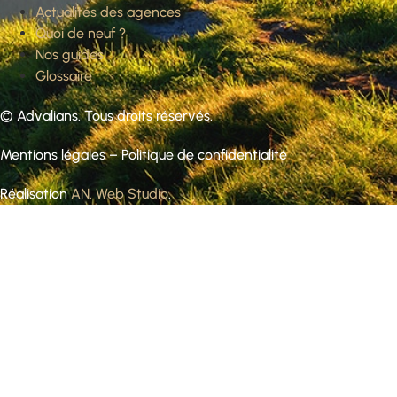
Actualités des agences
Quoi de neuf ?
Nos guides
Glossaire
©
Advalians
. Tous droits réservés.
Mentions légales
–
Politique de confidentialité
Réalisation
AN. Web Studio
.