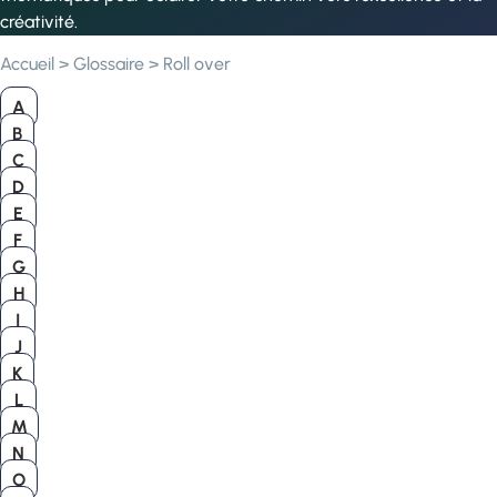
créativité.
Accueil
>
Glossaire
>
Roll over
A
B
C
D
E
F
G
H
I
J
K
L
M
N
O