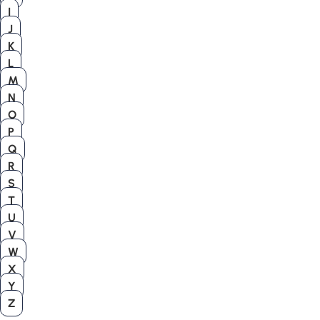
I
J
K
L
M
N
O
P
Q
R
S
T
U
V
W
X
Y
Z