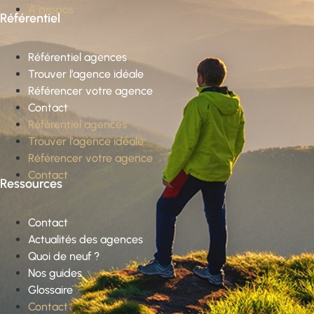
À propos
Référentiel
Référentiel agences
Trouver l’agence idéale
Référencer votre agence
Contact
Référentiel agences
Trouver l’agence idéale
Référencer votre agence
Contact
Ressources
Contact
Actualités des agences
Quoi de neuf ?
Nos guides
Glossaire
Contact