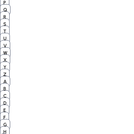
P
Q
R
S
T
U
V
W
X
Y
Z
A
B
C
D
E
F
G
H