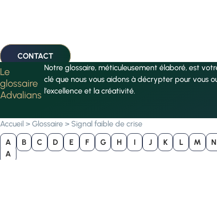
CONTACT
Notre glossaire, méticuleusement élaboré, est vot
Le
clé que nous vous aidons à décrypter pour vous o
glossaire
l’excellence et la créativité.
Advalians
Accueil
>
Glossaire
>
Signal faible de crise
A
B
C
D
E
F
G
H
I
J
K
L
M
N
A