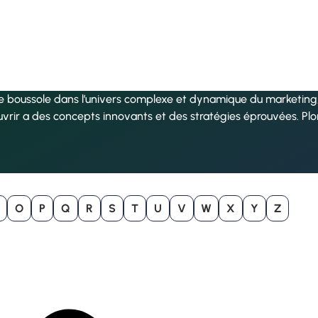
re boussole dans l’univers complexe et dynamique du marketing, 
uvrir a des concepts innovants et des stratégies éprouvées. Pl
O
P
Q
R
S
T
U
V
W
X
Y
Z
B