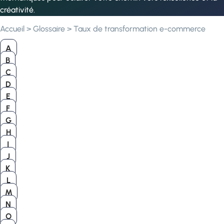
créativité.
Accueil
>
Glossaire
>
Taux de transformation e-commerce
A
B
C
D
E
F
G
H
I
J
K
L
M
N
O