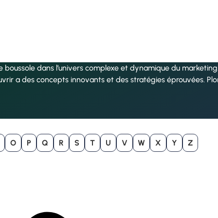
re boussole dans l’univers complexe et dynamique du marketing, 
uvrir a des concepts innovants et des stratégies éprouvées. Pl
O
P
Q
R
S
T
U
V
W
X
Y
Z
B