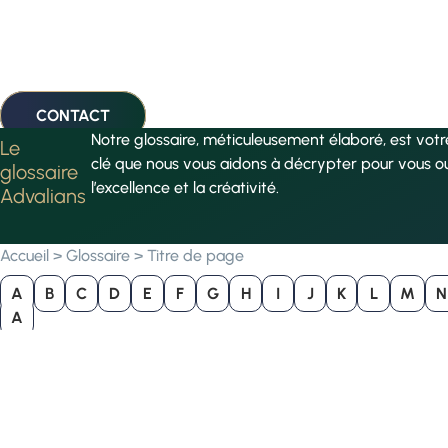
CONTACT
Notre glossaire, méticuleusement élaboré, est vot
Le
clé que nous vous aidons à décrypter pour vous o
glossaire
l’excellence et la créativité.
Advalians
Accueil
>
Glossaire
>
Titre de page
A
B
C
D
E
F
G
H
I
J
K
L
M
N
A