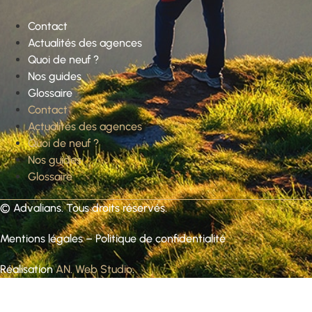
Contact
Actualités des agences
Quoi de neuf ?
Nos guides
Glossaire
Contact
Actualités des agences
Quoi de neuf ?
Nos guides
Glossaire
©
Advalians
. Tous droits réservés.
Mentions légales
–
Politique de confidentialité
Réalisation
AN. Web Studio
.