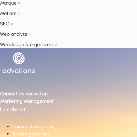
Marque
>
Métiers
>
SEO
>
Web analyse
>
Webdesign & ergonomie
>
Cabinet de conseil en
Marketing Management
Le cabinet
Conseil stratégique
Sparring partner