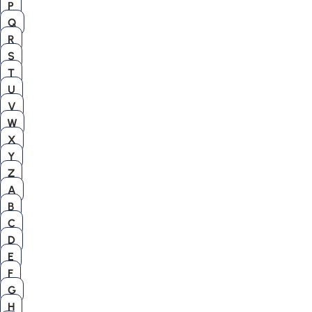
P
Q
R
S
T
U
V
W
X
Y
Z
A
B
C
D
E
F
G
H