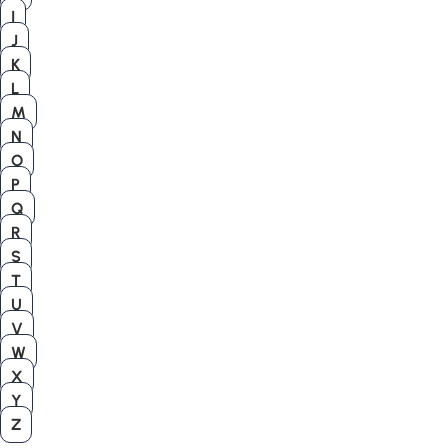
I
J
K
L
M
N
O
P
Q
R
S
T
U
V
W
X
Y
Z