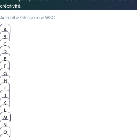
créativité.
Accueil
>
Glossaire
>
W3C
A
B
C
D
E
F
G
H
I
J
K
L
M
N
O