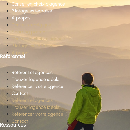
Conseil en choix d’agence
Pilotage externalisé
À propos
Conseil stratégique
Sparring partner
Conseil en choix d’agence
Pilotage externalisé
À propos
Référentiel
Référentiel agences
Trouver l’agence idéale
Référencer votre agence
Contact
Référentiel agences
Trouver l’agence idéale
Référencer votre agence
Contact
Ressources